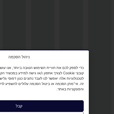
ניהול הסכמה
כדי לספק לכם את חוויית השימוש הטובה ביותר, אנו עושים שימוש בטכנולוג
קובצי Cookie לצורך אחסון ו/או גישה למידע במכשיר הקצה שלכם. מתן
לטכנולוגיות אלה יאפשר לנו לעבד נתונים כגון דפוסי גלישה או מזהים ייחו
זה. אי־מתן הסכמה או ביטול הסכמה עלולים להשפיע לרעה על חלק מהתכו
והפונקציות באתר.
קבל