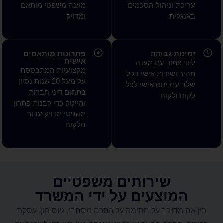
ניהול הסכמים
מענה משפטי מותאם
ת
ומדויק
 גבוהה
פתרונות מותאמים
אישית
מוד עם מענה
מקצועיות המתבססת
ירות אישי בכל
על מעל 20 שנות נסיון
 יחס אישי לכל
בתחום דיני חברות
קוח
והייטק כדי לבנות פתרון
משפטי מדויק עבור
הלקוח
שירותים משפטיים
וצעים על ידי המשרד
ובר על חתימה על הסכם מסחרי, גיוס הון, עסקת