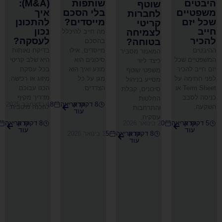
שותפות
(M&A):
שוטף
בלי הסכם
איך
לחברות
מייסדים?
להתכונן
קריטי
נכון
לצמיחה
מה חייב להיכלל
לעסקה?
בטוחה?
בהסכם
מייסדים, אילו
בדיקת נאותות
המאמר מסביר
סיכונים הוא
היא שלב קריטי
כיצד ליווי
מונע ואיך הוא
בכל עסקת
משפטי שוטף
מגן על כל
מיזוג או רכישה.
מסייע בניהול
הצדדים.
הכנו עבוכם
סיכונים, קבלת
מדריך מקיף
החלטות
קרא
8 דקות קריאה
18 בדצמבר 2025
להכנה מיטבית.
והתרחבות
עוד
עסקית.
קרא
20 בינואר 2026
8 דקות קריאה
18 בדצמבר 2025
עוד
קרא
8 דקות קריאה
15 בינואר 2026
עוד