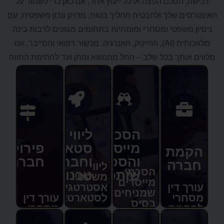
ם הפצה או כל ייעוץ אחר, אנו כאן כדי לשמור על
ך ולהבטיח תהליך בטוח, מדויק ונכון משפטית. עם
י ומסחרי ומומחיות בתחומים מגוונים לרבות בינה
מלאכותית (AI), ההייטק, האנרגיה, מכשור רפואי והסייבר, אנו
 בכל שלב – החל מהמשא ומתן ועד לחתימת החוזה
הסכם
ליווי
מייסדים
סטארטאפים
פירוק
והסכם
וחברות
חברה
ליווי
הסכמי
שותפות
טכנולוגיה
משפטי
מייסדים
ן
אסטרטגי
שמניחים
לסטארטאפים
עורך דין
בסיס
מסחרי
המשרד
נכון
לפירוק
מספק יעוץ