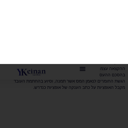
חשוב להבין כי הליך הקצאת האופציות 102 הינו הליך המוגדר בפקודת
לבצע את כל השלבים שלו בצורה דווקנית ומדויקת
כאופציות 102 ולא תינתן עבורן הטבת מס.
 רב וניסיון בכתיבת תוכניות אופציות וסיוע בהגשתן
וכן בליווי שוטף של הקצאות אופציות לעובדים במהלך
שת תוכנית האופציות, נייעץ ונסייע לך בהליך
של האופציות לרבות ניסוח הפסקאות הנכונות
של העובדים, ניסוח החלטות דירקטוריון כנדרש,
 לנאמן המס אשר תמנה, וסיוע בהחתמת העובד
 על כתב הענקה של אופציות כנדרש.