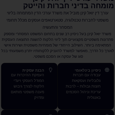
דיני חברות והייטק
אל קינן מוביל את משרד עורכי הדין המתמחה בליווי
ות טכנולוגיה, סטארטאפים ועסקים מכלל תחומי
המסחר והתעשיה
נן בעל ניסיון רב שנים בתחום המשפט המסחרי ומספק
ים מקצועיים
תוך ליווי הלקוח להשגת התוצאה העסקית
ר.
השילוב הייחודי של מומחיות משפטית ושירות אישי
 מאפשר למשרד להעניק ללקוחותיו יתרון משמעותי בכל
סוג של עסקה או הסכם משפטי.
בינלאומי
הבנה עסקית
עם חברות
העמקת ההיכרות עם
ת ועסקאות
המודל העסקי ויעדי
בולות – לרבות
הלקוח לצורך גיבוש
ניהול הסכמים
מענה משפטי מותאם
ת
ומדויק
 גבוהה
פתרונות מותאמים