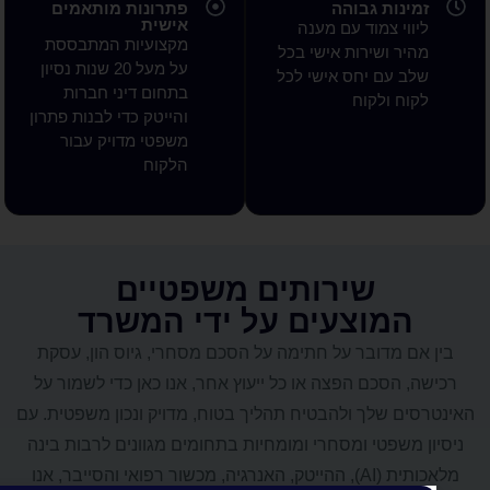
אישית
מוד עם מענה
מקצועיות המתבססת
ירות אישי בכל
על מעל 20 שנות נסיון
 יחס אישי לכל
בתחום דיני חברות
קוח
והייטק כדי לבנות פתרון
משפטי מדויק עבור
הלקוח
שירותים משפטיים
וצעים על ידי המשרד
ובר על חתימה על הסכם מסחרי, גיוס הון, עסקת
ם הפצה או כל ייעוץ אחר, אנו כאן כדי לשמור על
ך ולהבטיח תהליך בטוח, מדויק ונכון משפטית. עם
י ומסחרי ומומחיות בתחומים מגוונים לרבות בינה
מלאכותית (AI), ההייטק, האנרגיה, מכשור רפואי והסייבר, אנו
 בכל שלב – החל מהמשא ומתן ועד לחתימת החוזה